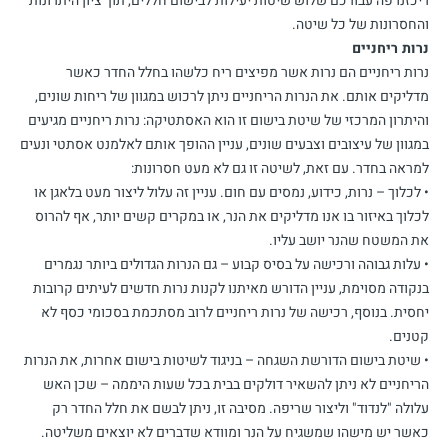
ריכזנו פה עבורכם שלוש שיטות יעילות לבישום חללים, תוך ציון היתרונות
והחסרונות של כל שיטה.
נרות ריחניים
נרות ריחניים הם נרות אשר מפיצים ריח כלשהו בחלל החדר כאשר
מדליקים אותם. את הנרות הריחניים ניתן לרכוש במגוון של ריחות שונים,
והיתרון המרכזי של שיטת בישום זו הוא האסתטיקה: נרות ריחניים מגיעים
במגוון של עיצובים וצבעים שונים, עניין ההופך אותם לאלמנט אסתטי ונעים
למראה בחדר. עם זאת, לשיטה זו גם לא מעט חסרונות:
• לכלוך – נרות, כידוע, נמסים עם חום. עניין זה עלול ליצור מעט בלאגן או
לכלוך באיזור בו אנו מדליקים את הנר, או במקרים קשים יותר, אף להרוס
את המשטח שהנר יושב עליו.
• עלות גבוהה ורכישה על בסיס קבוע – גם הנרות הגדולים ביותר נגמרים
בנקודה מסוימת, עניין הדורש מאיתנו לקנות נרות חדשים לעיתים קרובות
יחסית. בנוסף, רכישה של נרות ריחניים לרוב מסתכמת בסכומי כסף לא
קטנים.
• שיטת בישום הדורשת השגחה – בניגוד לשיטות בישום אחרות, את הנרות
הריחניים לא ניתן להשאיר דולקים בבית בכל שעות היממה – שכן האש
עלולה "לנדוד" וליצור שריפה. מסיבה זו, ניתן לבשם את חלל החדר רק
כאשר יש מישהו שמשגיח על הנר ומוודא שדברים לא יוצאים משליטה.