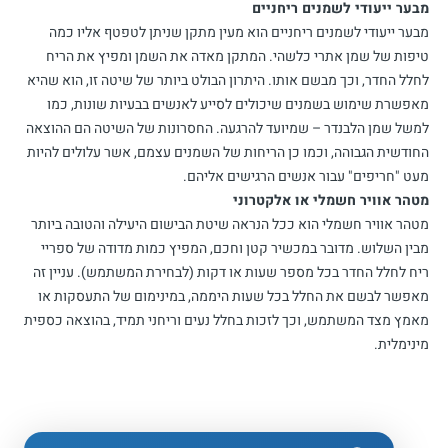
מבער ייעודי לשמנים ריחניים
מבער ייעודי לשמנים ריחניים הוא מעין מתקן שניתן לטפטף אליו כמה
טיפות של שמן אתרי כלשהי. המתקן מאדה את השמן ומפיץ את הריח
לחלל החדר, וכך מבשם אותו. היתרון הבולט ביותר של שיטה זו, הוא שהיא
מאפשרת שימוש בשמנים שיכולים לסייע לאנשים בבעיות שונות, כמו
למשל שמן הלבנדר – שמיועד להרגעה. החסרונות של השיטה הם ההוצאה
החודשית הגבוהה, וכמו כן הריחות של השמנים עצמם, אשר עלולים להיות
מעט "חריפים" עבור אנשים הרגישים אליהם.
מטהר אוויר חשמלי או אלקטרוני
מטהר אוויר חשמלי הוא ככל הנראה שיטת הבישום היעילה והטובה ביותר
מבין השלוש. מדובר במכשיר קטן וחכם, המפיץ כמות מדודה של ספריי
ריח לחלל החדר בכל מספר שעות או דקות (לבחירת המשתמש). עניין זה
מאפשר לבשם את החלל בכל שעות היממה, במינימום של התעסקות או
מאמץ מצד המשתמש, וכך לזכות בחלל נעים וריחני תמיד, בהוצאה כספית
מינימלית.