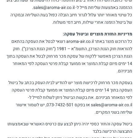
שינוי כתובת השילוח לאחר ביצוע ההזמנה יכולה להיעשות עד שעה מביצוע
ההזמנה באמצעות שליחת מייל ל- sales@aroma-air.co.il.
כל שינוי מאוחר יותר עלול לגרור חיוב הובלה כפול בעת השליחה ובמקרה
של ביטול הזמנה אחרי שילוח, חיוב דמי משלוח.
מדיניות החזרת מוצרים וביטול עסקה:
כל הרוכש מוצר באתר aroma-air.co.il רשאי לבטל את העסקה בהתאם
להוראות חוק הגנת הצרכן, התשמ”א – 1981 (“חוק הגנת הצרכן”). חוק
הגנת הצרכן מאפשר ללקוח של עסקת מכר מרחוק לבטל את העסקה בתוך
14 ימים מיום קבלת המוצר או ממועד קבלת פרטי העסקה לפי המאוחר
מביניהם.
בעסקת מכר מרחוק לרכישת מוצר יש להודיע לבית העסק בכתב על ביטול
העסקה בתוך 14 ימים מיום קבלת המוצר או ממועד קבלת פרטי העסקה
לפי המאוחר מביניהם. את בקשת הביטול ניתן לשלוח למייל ל-
sales@aroma-air.co.il או בפקס 073-7432-501, יש לשמור אישור
שליחה בשני המקרים.
ביטול עסקה והחזר כספי יהיה ניתן לבצע עם כרטיס האשראי שבאמצעותו
התבצעה הרכישה בלבד