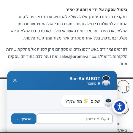
ביטול עסקה על ידי ארומטיק-אייר
במקרים חריגים הזמנתך עלולה שלא להתבצע אם ימצא בעת ליקוט
הסחורה למשלוח כי נפלה טעות במערכת וכי אזל המוצר שבחרת מן
המלאי, או במידה ופרטי כרטיס האשראי שלך ו/או פרטיכם המלאים לא
נקלטו במערכת. בכל אחד ממקרים אלה ניצור עמך קשר טלפוני.
לפרטים ובירורים באשר למוצרים ואספקתם ניתן לפנות אל מחלקת שירות
הלקוחות בדוא”ל:sales@aroma-air.co.il ואנו נענה לכם בתוך יום עסקים
אחד.
Bio-Air AI BOT
✕
שירות
משלוח ע"י שליח
● מחובר
תמיכה ושירות ללא פשרות
שליח עד אלייך לכל מקום
שלום!
מה שמך?
לא אהבתם?
אריזה וטיפול
החזר כספי לפי התקנון
אריזת ההזמנה במקצועיות
המשך ←
תקנון האתר
|
מדיניות פרטיות
|
הצהרת נגישות
|
משלוחים והחזרות
באתר החברה ניתנת לעתים הנחה על המחיר הקטלוגי. הנחה זו אינה מבצע.