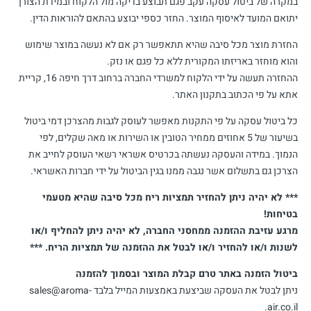
במקרה של ביטול עסקה עקב פגם תבוצע בדיקה מול הלקוח ובמידת הצורך
יתואם המועד לאיסוף המוצר. החזר כספי יבוצע בהתאם להוראות הדין.
החזרת מוצר מכל סיבה שהיא תתאפשר רק אם לא נעשה במוצר שימוש
והוא מוחזר באריזתו המקורית ללא כל פגם או נזק.
ההחזרה תעשה על ידי הלקוח למשרדי החברה ברחוב דרך חיפה 16, קריית
אתא על פי הכתוב בתקנון האתר.
כל ביטול עסקה על פי התקנות מאפשר לעוסק לגבות מהצרכן דמי ביטול
בשיעור של 5 אחוזים ממחיר הטובין או השירות או מאה שקלים, לפי
הנמוך. במידה והעסקה נעשתה בכרטיס אשראי רשאי העוסק לחייב את
הצרכן גם בתשלום אשר נגבה ממנו בגין הביטול על ידי חברות האשראי.
*** לא יהיה ניתן להחזיר תמציות ריח מכל סיבה שהיא מטעמי
בטיחות!
מרגע עזיבת ההזמנה ממחסני החברה, לא יהיה ניתן להחליף ו/או
לשנות ו/או להחזיר ו/או לבטל את ההזמנה של תמציות הריח. ***
ביטול הזמנה באתר טרם קבלת המוצר ובסמוך להזמנה
ניתן לבטל את העסקה שביצעת באמצעות המייל בלבד sales@aroma-
air.co.il.