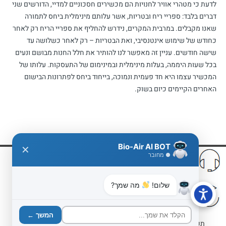
לדעת כי מטהרי אוויר לחנויות הם מכשירים חסכוניים למדיי, הדורשים שני
דברים בלבד: ספריי ריח ובטריות, אשר עלותם מינימלית ביחס לתמורה
שאנו מקבלים. במרבית המקרים, נידרש להחליף את ספריי הריח רק לאחר
כחודש של שימוש אינטנסיבי, ואת הבטריות – רק לאחר כשלושה עד
שישה חודשים. עניין זה מאפשר לנו להותיר את חלל החנות מבושם ונעים
בכל שעות היממה, בעלות מינימלית ובמינימום של התעסקות. עלותו של
המכשיר עצמו היא חד פעמית ונמוכה, בייחוד ביחס לפתרונות הבישום
האחרים הקיימים כיום בשוק.
Bio-Air AI BOT
✕
שירות
משלוח ע"י שליח
● מחובר
תמיכה ושירות ללא פשרות
שליח עד אלייך לכל מקום
שלום!
מה שמך?
לא אהבתם?
אריזה וטיפול
החזר כספי לפי התקנון
אריזת ההזמנה במקצועיות
המשך ←
תקנון האתר
|
מדיניות פרטיות
|
הצהרת נגישות
|
משלוחים והחזרות