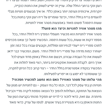
דואגים לשמור על הניקיון והסדר של החנות, חשוב מאוד לשמור גם על ריח
רענן ונקי ברחבי החלל שלה. עניין זה יסייע לשווק את החנות כנקייה,
יוקרתית, איכותית ונעימה יותר באופן כללי. אז איך מבשמים חנויות מבלי
להעמיס בריח בחלל החדר, וכיצד שומרים על ריח רענן ונקי בחנות בכל
שעות היממה? פשוט מאוד: באמצעות מטהר אוויר לחנויות.
מהו מטהר אוויר לחנויות וכיצד הוא פועל?
מטהר אוויר לחנויות הוא מכשיר חשמלי המפיץ ריח לחלל החדר, בכל
מספר דקות או שעות, בכל שעות היממה. המכשיר פועל כך שאנו מכניסים
לתוכו ספריי ריח ייעודי לבחירתנו וסוללות, וקובעים עבורו בכל כמה זמן
ישחרר כמות מדודה של ספריי ריח לחלל החדר. משם, המכשיר כבר ידאג
לעשות את כל העבודה עבורנו, ויבשם את החלל באופן מדוד ונעים לכל
אורך היום. לקבלת תוצאות אפקטיביות ביותר, רצוי מאוד לתלות את
המכשיר בנקודה אסטרטגית בחלל החדר – רצוי קרוב ככל הניתן לתקרה,
כך ששומדבר לא יפגע בו או יפריע לפעילותו.
מהי עלותו של מטהר האוויר? האם הוא נחשב למכשיר חסכוני?
חנויות הן בתי עסק לכל דבר, וכמו כל בתי העסק – גם לחנויות יש מגוון של
הוצאות על תחזוקה, העלולות להפוך כל הוצאה נוספת ליקרה מדיי וכביכול
מיותרת. עם זאת, כדאי לזכור כי לריח יש תפקיד מהותי בקביעת הטון של
החנות והאופן בו היא מצטיירת בעיני אנשים. לגופו של עניין, כדאי מאוד