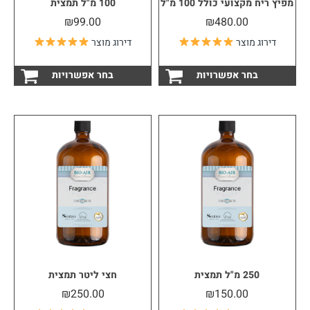
מפיץ ריח מקצועי כולל 100 מ"ל
100 מ"ל תמצית
₪
99.00
₪
480.00
דירוג מוצר
דירוג מוצר
למוצר
למוצ
בחר אפשרויות
בחר אפשרויות
זה
זה
יש
יש
מספר
מספ
סוגים.
סוגי
ניתן
ניתן
לבחור
לבחו
את
את
האפשרויות
האפש
בעמוד
בעמו
המוצר
המוצ
250 מ"ל תמצית
חצי ליטר תמצית
₪
250.00
₪
150.00