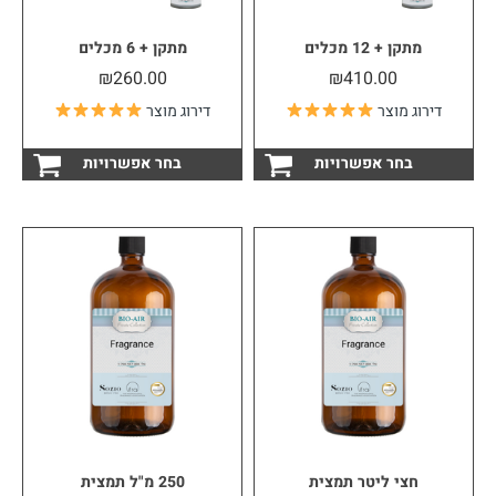
מתקן + 12 מכלים
מתקן + 6 מכלים
₪
260.00
₪
410.00
דירוג מוצר
דירוג מוצר
למוצר
למוצ
בחר אפשרויות
בחר אפשרויות
זה
זה
יש
יש
מספר
מספ
סוגים.
סוגי
ניתן
ניתן
לבחור
לבחו
את
את
האפשרויות
האפש
בעמוד
בעמו
המוצר
המוצ
חצי ליטר תמצית
250 מ"ל תמצית