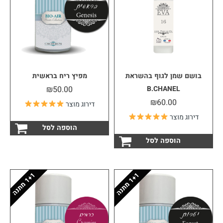
בושם שמן לגוף בהשראת
מפיץ ריח בראשית
₪
50.00
B.CHANEL
₪
60.00
דירוג מוצר
דירוג מוצר
הוספה לסל
הוספה לסל
1
ה
1
ה
1
+
מ
ת
נ
1
+
מ
ת
נ