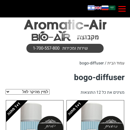
שירות ומכירות
1-700-557-800
עמוד הבית
/ bogo-diffuser
bogo-diffuser
ממוין
מציגים את כל ⁦12⁩ התוצאות
לפי
1
ה
1
ה
מחיר:
1
+
מ
ת
נ
1
+
מ
ת
נ
מהיקר
לזול