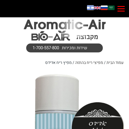
שירות ומכירות
1-700-557-800
עמוד הבית
/
מפיצי ריח בהתזה
/ מפיץ ריח אדידס
1
ה
1
+
מ
ת
נ